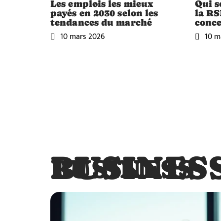
Les emplois les mieux
Qui s
payés en 2030 selon les
la RS
tendances du marché
conce
10 mars 2026
10 m
BUSINES
BUSINESS