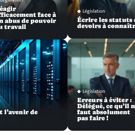
Législation
éagir
Législation
fficacement face à
Écrire les statuts 
n abus de pouvoir
devoirs à connaît
u travail
Législation
Erreurs à éviter :
Délégué, ce qu’il 
 l’avenir de
faut absolument
pas faire !