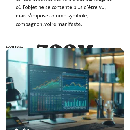
où l’objet ne se contente plus d’être vu,
mais s’impose comme symbole,
compagnon, voire manifeste.
ZOOM
ZOOM SUR…
SUR…
Infos