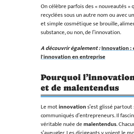
On célèbre parfois des « nouveautés » q
recyclées sous un autre nom ou avec un
et simple cosmétique se brouille, alimen
substance, ou non, de l’innovation.
A découvrir également :
Innovation :
l'innovation en entreprise
Pourquoi l’innovation
et de malentendus
Le mot
innovation
s’est glissé partout 
communiqués d’entrepreneurs. Il fascin
véritable nuée de
malentendus
. Chacu
s’aveugler. Les dirigeants y voient le m