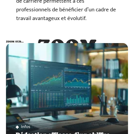
de carrière permettent à ces
professionnels de bénéficier d’un cadre de
travail avantageux et évolutif.
ZOOM
ZOOM SUR…
SUR…
Infos